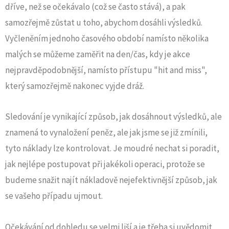
dříve, než se očekávalo (což se často stává), a pak
samozřejmě zůstat u toho, abychom dosáhli výsledků.
Vyčleněním jednoho časového období namísto několika
malých se můžeme zaměřit na den/čas, kdy je akce
nejpravděpodobnější, namísto přístupu "hit and miss",
který samozřejmě nakonec vyjde dráž.
Sledování je vynikající způsob, jak dosáhnout výsledků, ale
znamená to vynaložení peněz, ale jak jsme se již zmínili,
tyto náklady lze kontrolovat. Je moudré nechat si poradit,
jak nejlépe postupovat při jakékoli operaci, protože se
budeme snažit najít nákladově nejefektivnější způsob, jak
se vašeho případu ujmout.
Očekávání od dohledu se velmi liší a je třeba si uvědomit,