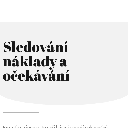
Sledování -
náklady a
očekávání
Protože chápeme, že naši klienti nemají nekonečné